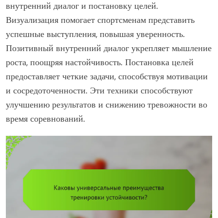
внутренний диалог и постановку целей.
Визуализация помогает спортсменам представить
успешные выступления, повышая уверенность.
Позитивный внутренний диалог укрепляет мышление
роста, поощряя настойчивость. Постановка целей
предоставляет четкие задачи, способствуя мотивации
и сосредоточенности. Эти техники способствуют
улучшению результатов и снижению тревожности во
время соревнований.