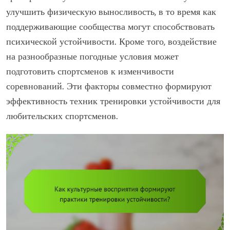
улучшить физическую выносливость, в то время как
поддерживающие сообщества могут способствовать
психической устойчивости. Кроме того, воздействие
на разнообразные погодные условия может
подготовить спортсменов к изменчивости
соревнований. Эти факторы совместно формируют
эффективность техник тренировки устойчивости для
любительских спортсменов.