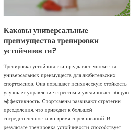
Каковы универсальные
преимущества тренировки
устойчивости?
Тренировка устойчивости предлагает множество
универсальных преимуществ для любительских
спортсменов. Она повышает психическую стойкость,
улучшает управление стрессом и увеличивает общую
эффективность. Спортсмены развивают стратегии
преодоления, что приводит к большей
сосредоточенности во время соревнований. В
результате тренировка устойчивости способствует