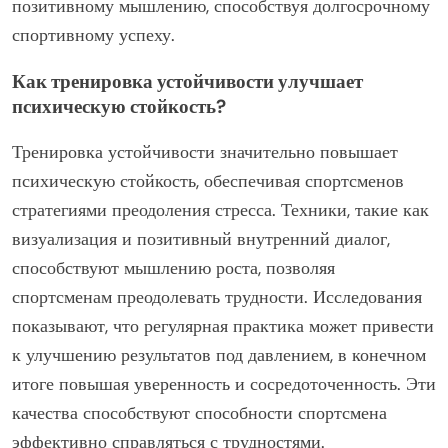
позитивному мышлению, способствуя долгосрочному
спортивному успеху.
Как тренировка устойчивости улучшает
психическую стойкость?
Тренировка устойчивости значительно повышает
психическую стойкость, обеспечивая спортсменов
стратегиями преодоления стресса. Техники, такие как
визуализация и позитивный внутренний диалог,
способствуют мышлению роста, позволяя
спортсменам преодолевать трудности. Исследования
показывают, что регулярная практика может привести
к улучшению результатов под давлением, в конечном
итоге повышая уверенность и сосредоточенность. Эти
качества способствуют способности спортсмена
эффективно справляться с трудностями.