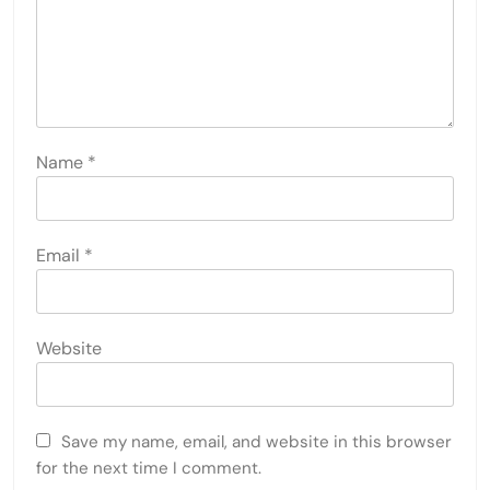
Name
*
Email
*
Website
Save my name, email, and website in this browser
for the next time I comment.