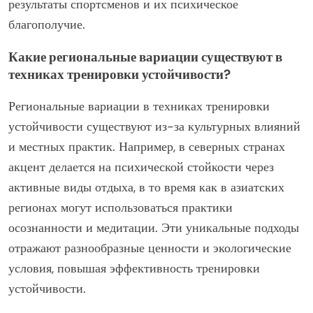
результаты спортсменов и их психическое
благополучие.
Какие региональные вариации существуют в
техниках тренировки устойчивости?
Региональные вариации в техниках тренировки
устойчивости существуют из-за культурных влияний
и местных практик. Например, в северных странах
акцент делается на психической стойкости через
активные виды отдыха, в то время как в азиатских
регионах могут использоваться практики
осознанности и медитации. Эти уникальные подходы
отражают разнообразные ценности и экологические
условия, повышая эффективность тренировки
устойчивости.