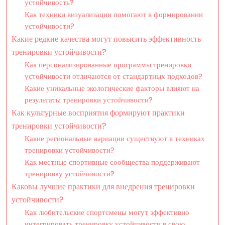
устойчивость?
Как техники визуализации помогают в формировании
устойчивости?
Какие редкие качества могут повысить эффективность
тренировки устойчивости?
Как персонализированные программы тренировки
устойчивости отличаются от стандартных подходов?
Какие уникальные экологические факторы влияют на
результаты тренировки устойчивости?
Как культурные восприятия формируют практики
тренировки устойчивости?
Какие региональные вариации существуют в техниках
тренировки устойчивости?
Как местные спортивные сообщества поддерживают
тренировку устойчивости?
Каковы лучшие практики для внедрения тренировки
устойчивости?
Как любительские спортсмены могут эффективно
интегрировать тренировку устойчивости в свою