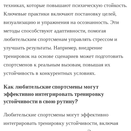
техниках, которые повышают психическую стойкость.
Ключевые практики включают постановку целей,
визуализацию и упражнения на осознанность. Эти
методы способствуют адаптивности, помогая
любительским спортсменам управлять стрессом и
улучшать результаты. Например, внедрение
тренировок на основе сценариев может подготовить
спортсменов к реальным вызовам, повышая их
устойчивость в конкурентных условиях.
Как любительские спортсмены могут
эффективно интегрировать тренировку
устойчивости в свою рутину?
Любительские спортсмены могут эффективно
интегрировать тренировку устойчивости, включая