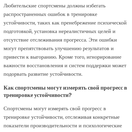
Любительские спортсмены должны избегать
распространенных ошибок в тренировке
устойчивости, таких как пренебрежение психической
подготовкой, установка нереалистичных целей и
отсутствие отслеживания прогресса. Эти ошибки
могут препятствовать улучшению результатов и
привести к выгоранию. Кроме того, игнорирование
важности восстановления и систем поддержки может
подорвать развитие устойчивости.
Как спортсмены могут измерять свой прогресс в
тренировке устойчивости?
Спортсмены могут измерять свой прогресс в
тренировке устойчивости, отслеживая конкретные
показатели производительности и психологические