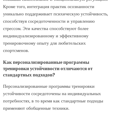
Кроме того, интеграция практик осознанности
уникально поддерживает психическую устойчивость,
способствуя сосредоточенности и управлению
стрессом. Эти качества способствуют более
индивидуализированному и эффективному
тренировочному опыту для любительских
спортсменов.
Как персонализированные программы
тренировки устойчивости отличаются от
стандартных подходов?
Персонализированные программы тренировки
устойчивости сосредоточены на индивидуальных
потребностях, в то время как стандартные подходы
применяют обобщенные техники.