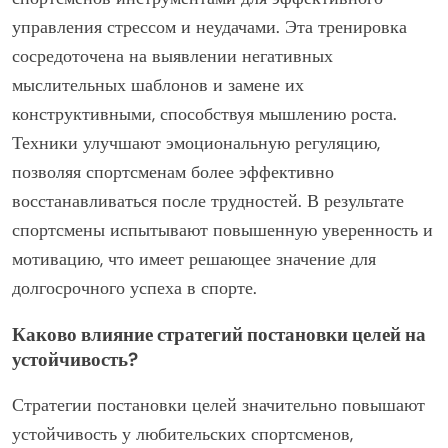
управления стрессом и неудачами. Эта тренировка
сосредоточена на выявлении негативных
мыслительных шаблонов и замене их
конструктивными, способствуя мышлению роста.
Техники улучшают эмоциональную регуляцию,
позволяя спортсменам более эффективно
восстанавливаться после трудностей. В результате
спортсмены испытывают повышенную уверенность и
мотивацию, что имеет решающее значение для
долгосрочного успеха в спорте.
Каково влияние стратегий постановки целей на
устойчивость?
Стратегии постановки целей значительно повышают
устойчивость у любительских спортсменов,