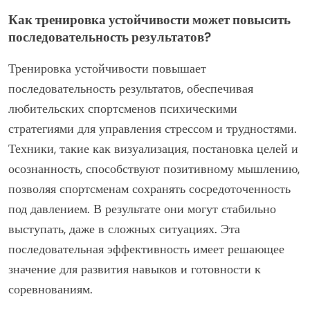
Как тренировка устойчивости может повысить
последовательность результатов?
Тренировка устойчивости повышает
последовательность результатов, обеспечивая
любительских спортсменов психическими
стратегиями для управления стрессом и трудностями.
Техники, такие как визуализация, постановка целей и
осознанность, способствуют позитивному мышлению,
позволяя спортсменам сохранять сосредоточенность
под давлением. В результате они могут стабильно
выступать, даже в сложных ситуациях. Эта
последовательная эффективность имеет решающее
значение для развития навыков и готовности к
соревнованиям.