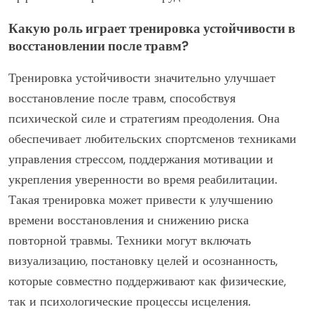
Какую роль играет тренировка устойчивости в
восстановлении после травм?
Тренировка устойчивости значительно улучшает
восстановление после травм, способствуя
психической силе и стратегиям преодоления. Она
обеспечивает любительских спортсменов техниками
управления стрессом, поддержания мотивации и
укрепления уверенности во время реабилитации.
Такая тренировка может привести к улучшению
времени восстановления и снижению риска
повторной травмы. Техники могут включать
визуализацию, постановку целей и осознанность,
которые совместно поддерживают как физические,
так и психологические процессы исцеления.