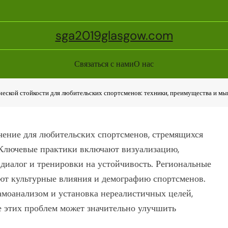
sga2019glasgow.com
Связаться с нами
О нас
ческой стойкости для любительских спортсменов: техники, преимущества и м
чение для любительских спортсменов, стремящихся
 Ключевые практики включают визуализацию,
диалог и тренировки на устойчивость. Региональные
ют культурные влияния и демографию спортсменов.
амоанализом и установка нереалистичных целей,
е этих проблем может значительно улучшить