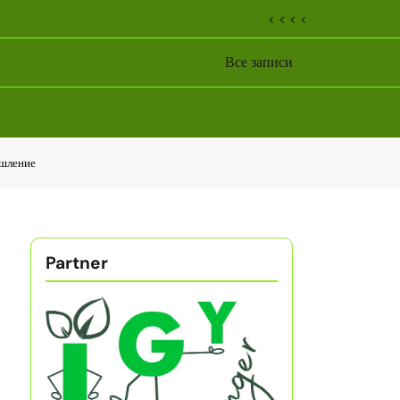
< < < <
Все записи
ышление
Partner