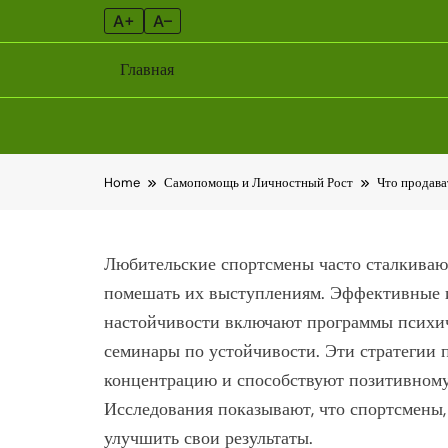
A+
A–
Главная
Skip
Home
Самопомощь и Личностный Рост
Что продава
to
content
Любительские спортсмены часто сталкивают
помешать их выступлениям. Эффективные 
настойчивости включают программы психич
семинары по устойчивости. Эти стратегии
концентрацию и способствуют позитивному
Исследования показывают, что спортсмены,
улучшить свои результаты.