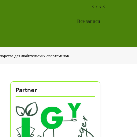
< < < <
Все записи
упорства для любительских спортсменов
Partner