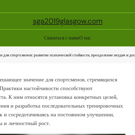
sga2019glasgow.com
Связаться с нами
О нас
и для спортсменов: развитие психической стойкости, преодоление неудач и до
решающее значение для спортсменов, стремящихся
. Практики настойчивости способствуют
а. К ним относятся установка конкретных целей,
ения и разработка последовательных тренировочных
 и сосредотачиваясь на постоянном улучшении,
ы и личностный рост.