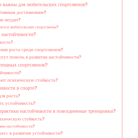
ни важны для любительских спортсменов?
ортивным достижениям?
ии неудач?
аются любительские спортсмены?
к настойчивости?
вость?
ния роста среди спортсменов?
огут помочь в развитии настойчивости?
спешных спортсменов?
ойчивости?
ают психическую стойкость?
ивости в спорте?
для роста?
ть устойчивость?
практики настойчивости в повседневные тренировки?
ихическую стойкость?
овки настойчивости?
ресс в развитии устойчивости?