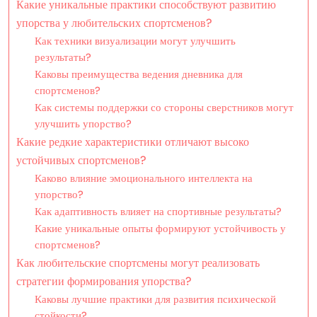
Какие уникальные практики способствуют развитию
упорства у любительских спортсменов?
Как техники визуализации могут улучшить
результаты?
Каковы преимущества ведения дневника для
спортсменов?
Как системы поддержки со стороны сверстников могут
улучшить упорство?
Какие редкие характеристики отличают высоко
устойчивых спортсменов?
Каково влияние эмоционального интеллекта на
упорство?
Как адаптивность влияет на спортивные результаты?
Какие уникальные опыты формируют устойчивость у
спортсменов?
Как любительские спортсмены могут реализовать
стратегии формирования упорства?
Каковы лучшие практики для развития психической
стойкости?