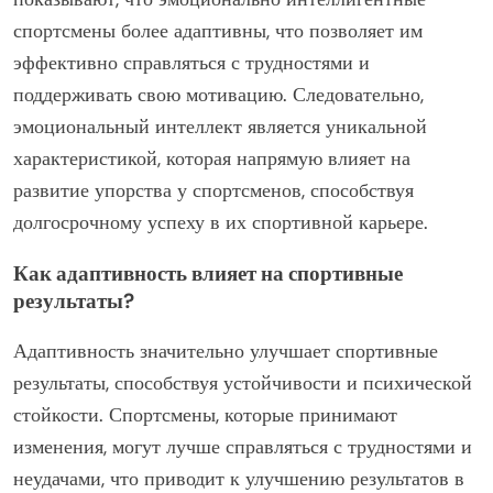
решимости. Спортсмены с высоким уровнем
эмоционального интеллекта могут лучше управлять
стрессом, сохранять концентрацию и
восстанавливаться после неудач. Эта способность
приводит к увеличению настойчивости в
тренировках и соревнованиях. Исследования
показывают, что эмоционально интеллигентные
спортсмены более адаптивны, что позволяет им
эффективно справляться с трудностями и
поддерживать свою мотивацию. Следовательно,
эмоциональный интеллект является уникальной
характеристикой, которая напрямую влияет на
развитие упорства у спортсменов, способствуя
долгосрочному успеху в их спортивной карьере.