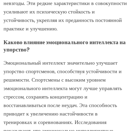
сверстников, позволяя им преуспевать в сложных
ситуациях. Например, адаптивность позволяет
спортсменам корректировать свои стратегии в ответ
на неожиданные препятствия. Непоколебимая
концентрация помогает поддерживать
последовательность результатов, в то время как
сильное чувство цели побуждает их преодолевать
невзгоды. Эти редкие характеристики в совокупности
усиливают их психическую стойкость и
устойчивость, укрепляя их преданность постоянной
практике и улучшению.
Каково влияние эмоционального интеллекта на
упорство?
Эмоциональный интеллект значительно улучшает
упорство спортсменов, способствуя устойчивости и