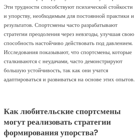
большему достижению в спорте.
Какие уникальные опыты формируют
устойчивость у спортсменов?
Уникальные опыты, такие как преодоление травм и
столкновение с интенсивной конкуренцией,
значительно формируют устойчивость у спортсменов.
Эти трудности способствуют психической стойкости
и упорству, необходимым для постоянной практики и
результатов. Спортсмены часто разрабатывают
стратегии преодоления через невзгоды, улучшая свою
способность настойчиво действовать под давлением.
Исследования показывают, что спортсмены, которые
сталкиваются с неудачами, часто демонстрируют
большую устойчивость, так как они учатся