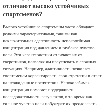
практика в рамках этих поддерживающих структур
формирует чувство ответственности, побуждая
спортсменов сохранять свою преданность
тренировкам и результатам.
Какие редкие характеристики
отличают высоко устойчивых
спортсменов?
Высоко устойчивые спортсмены часто обладают
редкими характеристиками, такими как
исключительная адаптивность, непоколебимая
концентрация под давлением и глубокое чувство
цели. Эти характеристики отличают их от