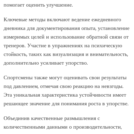
Как спортсмены могут измерять свой прогресс в
развитии упорства?
Спортсмены могут измерять свой прогресс в развитии
упорства через постоянную самооценку и
отслеживание конкретных показателей психической
устойчивости. Регулярная рефлексия над
преодоленными трудностями и достигнутыми целями
помогает оценить улучшение.
Ключевые методы включают ведение ежедневного
дневника для документирования опыта, установление
измеримых целей и использование обратной связи от
тренеров. Участие в упражнениях на психическую
стойкость, таких как визуализация и внимательность,
дополнительно усиливает упорство.