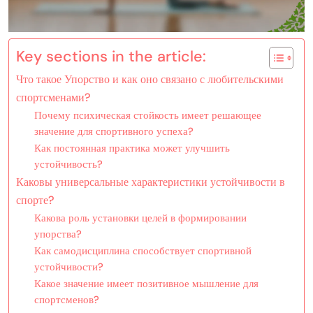
Key sections in the article:
Что такое Упорство и как оно связано с любительскими
спортсменами?
Почему психическая стойкость имеет решающее
значение для спортивного успеха?
Как постоянная практика может улучшить
устойчивость?
Каковы универсальные характеристики устойчивости в
спорте?
Какова роль установки целей в формировании
упорства?
Как самодисциплина способствует спортивной
устойчивости?
Какое значение имеет позитивное мышление для
спортсменов?