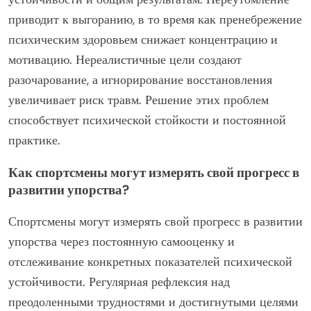
избегать спортсменам при формировании
устойчивости?
Спортсмены должны избегать переутомления,
пренебрежения психическим здоровьем, установки
нереалистичных целей и игнорирования
восстановления. Эти ошибки могут препятствовать
устойчивости и общим результатам. Переутомление
приводит к выгоранию, в то время как пренебрежение
психическим здоровьем снижает концентрацию и
мотивацию. Нереалистичные цели создают
разочарование, а игнорирование восстановления
увеличивает риск травм. Решение этих проблем
способствует психической стойкости и постоянной
практике.