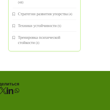
(48)
Стратегии развития упорства
(4)
Техники устойчивости
(5)
Тренировка психической
стойкости
(3)
делиться