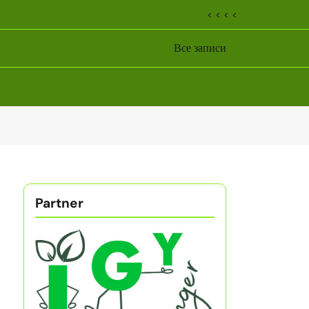
< < < <
Все записи
Partner