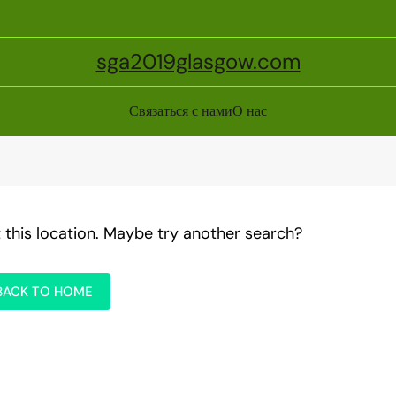
sga2019glasgow.com
Связаться с нами
О нас
t this location. Maybe try another search?
BACK TO HOME